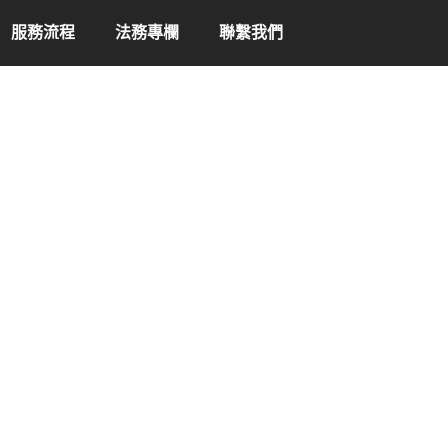
服務流程
法務專欄
聯繫我們
服 務 項 目