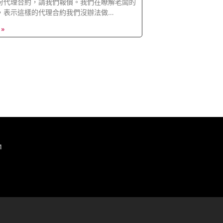
份代理合約，請我們報價。我們在瞭解老闆的
，表示這樣的代理合約我們沒辦法做…
 »
1