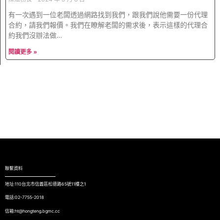
有一次遇到一位老闆透過網路找到我們，跟我們說他需要一份代理
合約，請我們報價。我們在瞭解老闆的需求後，表示這樣的代理合
約我們沒辦法做…
閱讀更多 »
聯繫資料
地址:110台北市信義區松德路65號11樓之1
電話:02-7755-2018
信箱:ht@hongteng.bgmc.cc